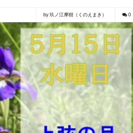
by 玖ノ江摩樹（くのえまき）
0