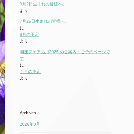
9月2日生まれの皆様へ。
より
7月25日生まれの皆様へ。
に
8月の予定
より
開運フェア品川2025 のご案内・ご予約ページで
す
に
１月の予定
より
Archives
2026年8月