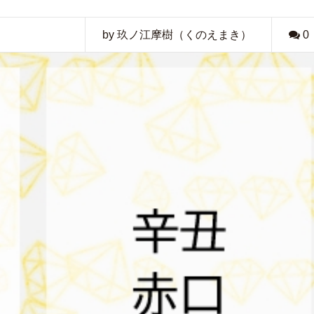
by 玖ノ江摩樹（くのえまき）
0