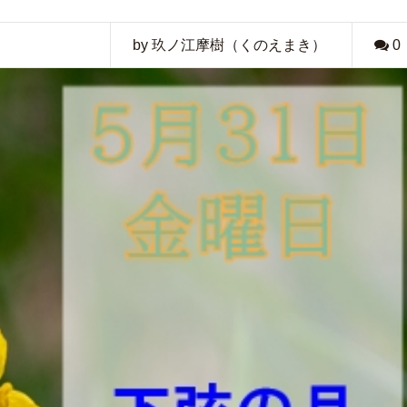
by 玖ノ江摩樹（くのえまき）
0