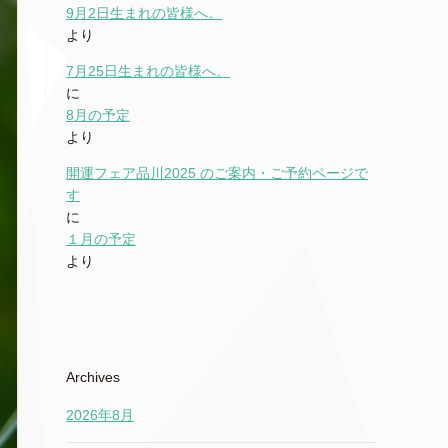
9月2日生まれの皆様へ。
より
7月25日生まれの皆様へ。
に
8月の予定
より
開運フェア品川2025 のご案内・ご予約ページで
す
に
１月の予定
より
Archives
2026年8月