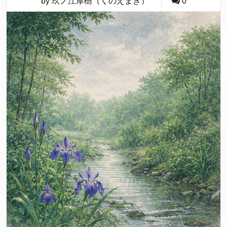
by 玖ノ江摩樹（くのえまき）
0