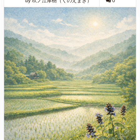
by 玖ノ江摩樹（くのえまき）
0