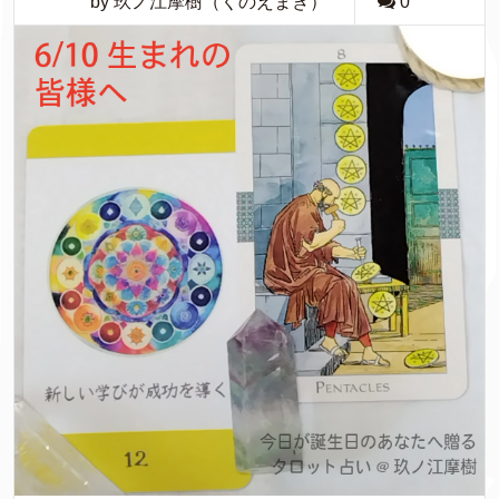
by 玖ノ江摩樹（くのえまき）
0