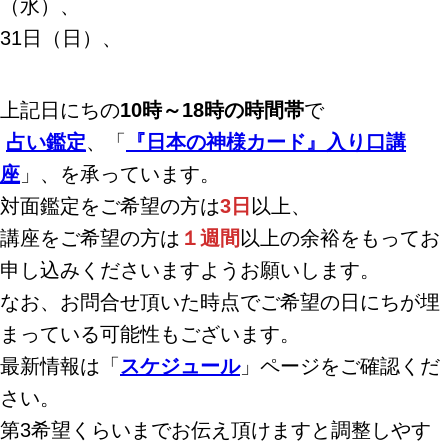
（水）、
31日（日）、
上記日にちの
10時～18時の時間帯
で
占い鑑定
、「
『日本の神様カード』入り口講
座
」、を承っています。
対面鑑定をご希望の方は
3日
以上、
講座をご希望の方は
１週間
以上の余裕をもってお
申し込みくださいますようお願いします。
なお、お問合せ頂いた時点でご希望の日にちが埋
まっている可能性もございます。
最新情報は「
スケジュール
」ページをご確認くだ
さい。
第3希望くらいまでお伝え頂けますと調整しやす