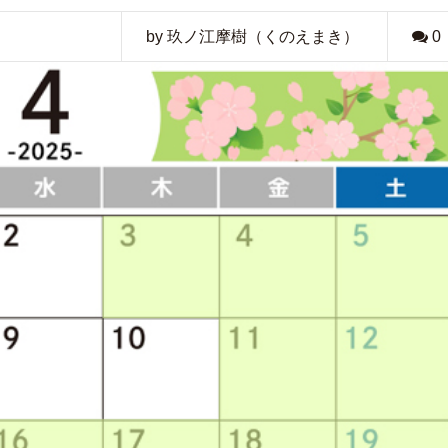
by 玖ノ江摩樹（くのえまき）
0