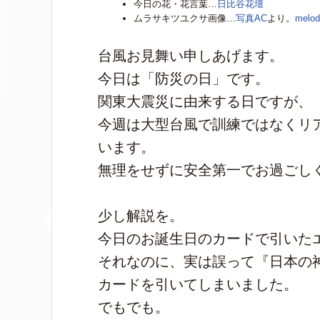
今日の花・花言葉…
日比谷花壇
ムラサキツユクサ画像…
写真AC
より。
melod
台風お見舞い申しあげます。
今日は「防災の日」です。
関東大震災に由来する日ですが、
今週は大型台風で訓練ではなくリ
います。
無理をせずに安全第一でお過ごし
少し解説を。
今日のお誕生日のカードで引いた
それなのに、実は誤って『日本の
カードを引いてしまいました。
でもでも。