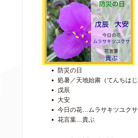
防災の日
処暑／天地始粛（てんちはじ
戊辰
大安
今日の花…ムラサキツユクサ
花言葉…貴ぶ