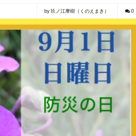
by 玖ノ江摩樹（くのえまき）
0