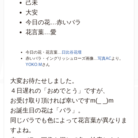
己未
大安
今日の花…赤いバラ
花言葉…愛
今日の花・花言葉…
日比谷花壇
赤いバラ・イングリッシュローズ画像…
写真AC
より。
YOKO.M
さん
大変お待たせしました。
４日遅れの「おめでとう」ですが、
お受け取り頂ければ幸いですm(_ _)m
お誕生日の花は「バラ」。
同じバラでも色によって花言葉が異なりま
すよね。