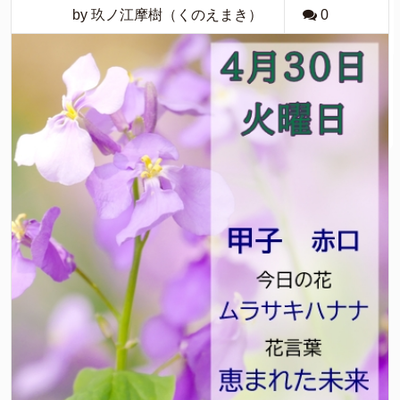
by 玖ノ江摩樹（くのえまき）
0