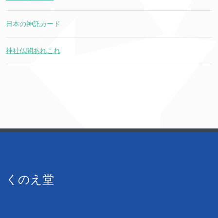
日本の神託カード
神社仏閣あれこれ
くのえ堂