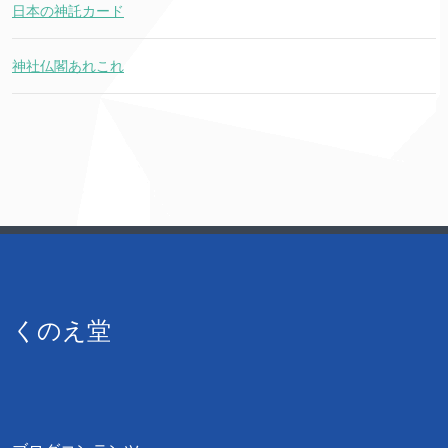
日本の神託カード
神社仏閣あれこれ
くのえ堂