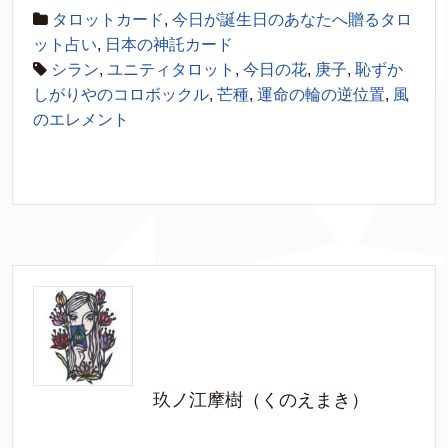
タロットカード
,
今日が誕生日のあなたへ贈るタロ
ット占い
,
日本の神託カード
シラン
,
ユニティタロット
,
今日の花
,
庚子
,
恥ずか
しがりやのコロボックル
,
芒種
,
運命の輪の逆位置
,
風
のエレメント
玖ノ江摩樹（くのえまき）