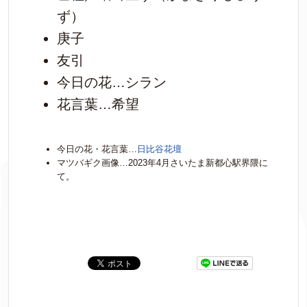
ず）
庚子
友引
今日の花…シラン
花言葉…希望
今日の花・花言葉…
日比谷花壇
マツバギク画像…2023年4月さいたま新都心駅界隈に
て。