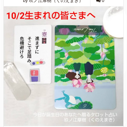
by 玖ノ江摩樹（くのえまき）
0