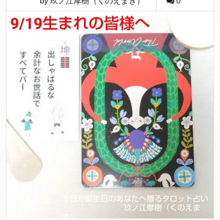
by 玖ノ江摩樹（くのえまき）
0