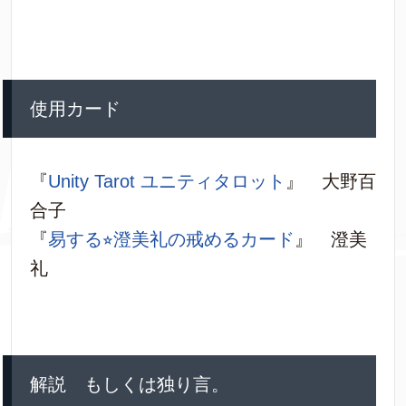
使用カード
『
Unity Tarot ユニティタロット
』 大野百
合子
『
易する⭐︎澄美礼の戒めるカード
』 澄美
礼
解説 もしくは独り言。