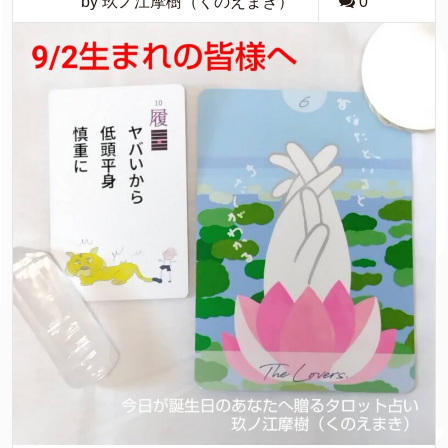
by 玖ノ江摩樹（くのえまき）
0