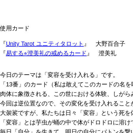
使用カード
『
Unity Tarot ユニティタロット
』 大野百合子
『
易する⭐︎澄美礼の戒めるカード
』 澄美礼
今日のテーマは「変容を受け入れる」です。
「13番」のカード（私は敢えてこのカードの名を
肉体に象徴される、この世における体験、しがら
今回は逆位置なので、その変化を受け入れること
大袈裟ですが、私たちは日々「変容」という死を
「変容」とは芋虫が蛹の中で体がドロドロに溶け
毎日「自分」を生きて、明日の自分にバトンを繋