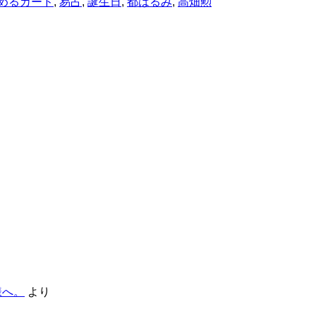
めるカード
,
易占
,
誕生日
,
都はるみ
,
高畑勲
様へ。
より