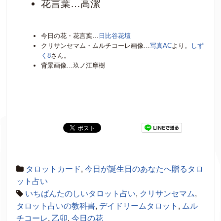
花言葉…高潔
今日の花・花言葉…
日比谷花壇
クリサンセマム・ムルチコーレ画像…
写真AC
より。
しず
く8
さん。
背景画像…玖ノ江摩樹
タロットカード
,
今日が誕生日のあなたへ贈るタロ
ット占い
いちばんたのしいタロット占い
,
クリサンセマム
,
タロット占いの教科書
,
デイドリームタロット
,
ムル
チコーレ
,
乙卯
,
今日の花