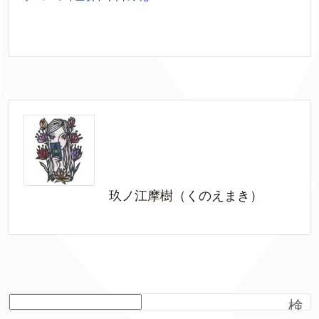
玖ノ江摩樹（くのえまき）
検
索