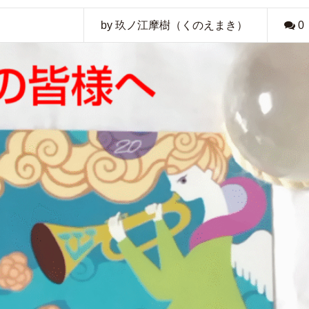
by 玖ノ江摩樹（くのえまき）
0