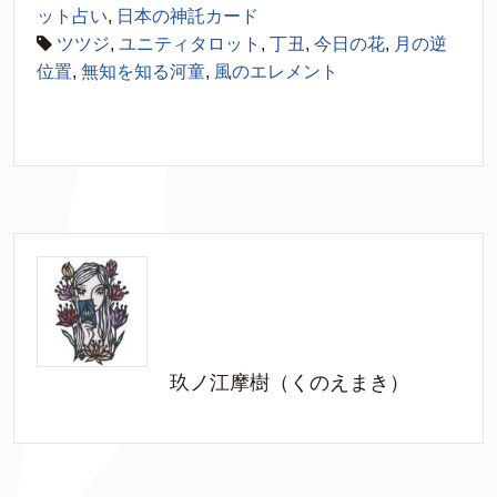
ット占い
,
日本の神託カード
ツツジ
,
ユニティタロット
,
丁丑
,
今日の花
,
月の逆
位置
,
無知を知る河童
,
風のエレメント
玖ノ江摩樹（くのえまき）