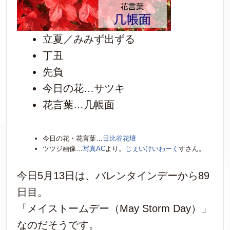
立夏／みみず出ずる
丁丑
先負
今日の花…サツキ
花言葉…几帳面
今日の花・花言葉…
日比谷花壇
ツツジ画像…
写真AC
より。
じぇいけいわーく
すさん。
今日5月13日は、バレンタインデーから89
日目。
「メイストームデー（May Storm Day）」
なのだそうです。