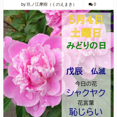
by 玖ノ江摩樹（くのえまき）
0