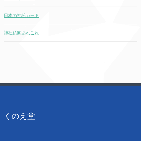
日本の神託カード
神社仏閣あれこれ
くのえ堂