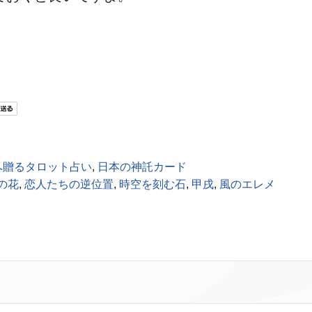
へ贈るタロット占い
,
日本の神託カード
の花
,
恋人たちの逆位置
,
時空を刻む石
,
甲戌
,
風のエレメ