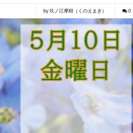
by 玖ノ江摩樹（くのえまき）
0