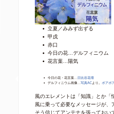
立夏／みみず出ずる
甲戌
赤口
今日の花…デルフィニウム
花言葉…陽気
今日の花・花言葉…
日比谷花壇
デルフィニウム画像…
写真AC
より。
ポアポ
風のエレメントは「知識」とか「
風に乗って必要なメッセージが、
そう信じてアンテナを張っておい