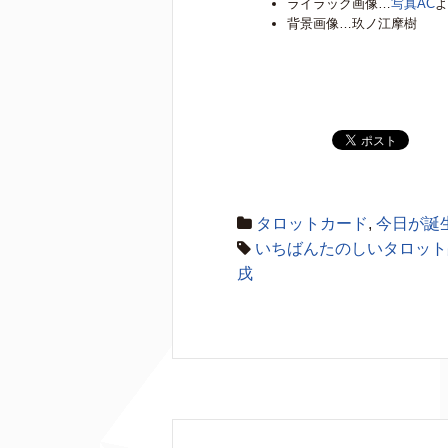
ライラック画像…
写真AC
よ
背景画像…玖ノ江摩樹
タロットカード
,
今日が誕
いちばんたのしいタロット
戌