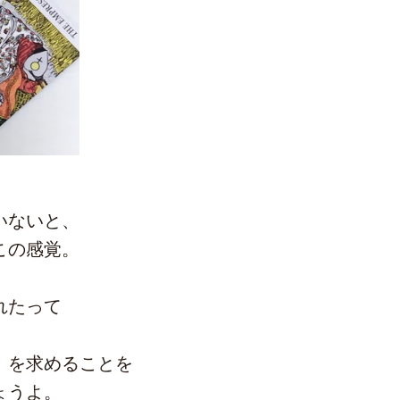
いないと、
この感覚。
れたって
。
」を求めることを
ょうよ。