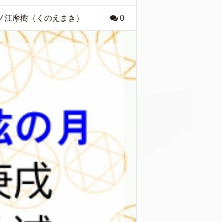
玖ノ江摩樹（くのえまき）
0