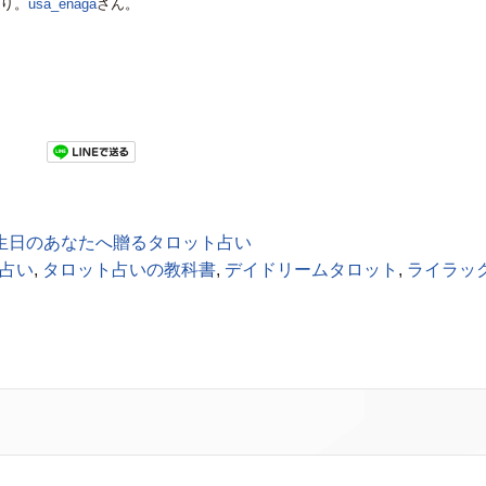
り。
usa_enaga
さん。
生日のあなたへ贈るタロット占い
占い
,
タロット占いの教科書
,
デイドリームタロット
,
ライラッ