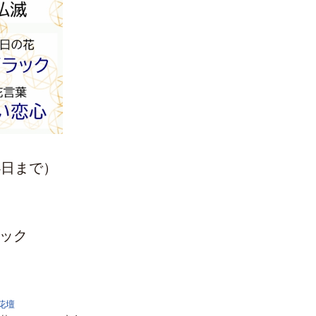
4日まで）
ック
花壇