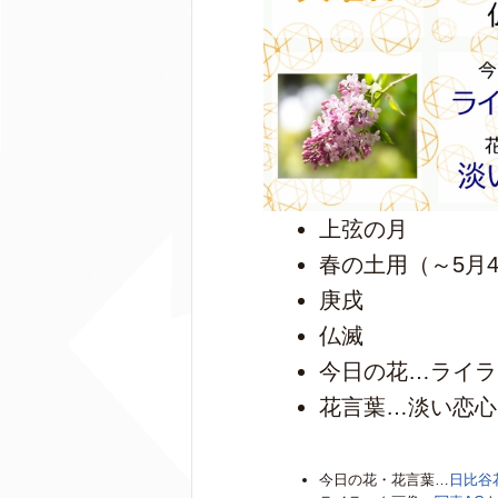
上弦の月
春の土用（～5月
庚戌
仏滅
今日の花…ライラ
花言葉…淡い恋心
今日の花・花言葉…
日比谷